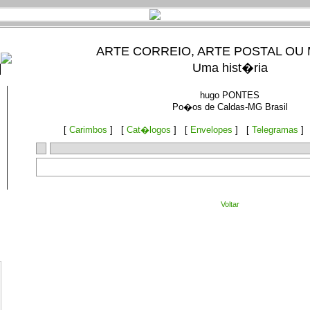
ARTE CORREIO, ARTE POSTAL OU 
Uma hist�ria
hugo PONTES
Po�os de Caldas-MG Brasil
[
Carimbos
] [
Cat�logos
] [
Envelopes
] [
Telegramas
]
Voltar