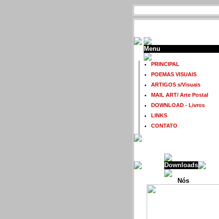
Menu
PRINCIPAL
POEMAS VISUAIS
ARTIGOS s/Visuais
MAIL ART/ Arte Postal
DOWNLOAD - Livros
LINKS
CONTATO
Downloads
Nós