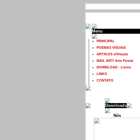
Menu
PRINCIPAL
POEMAS VISUAIS
ARTIGOS s/Visuais
MAIL ART/ Arte Postal
DOWNLOAD - Livros
LINKS
CONTATO
Downloads
Nós