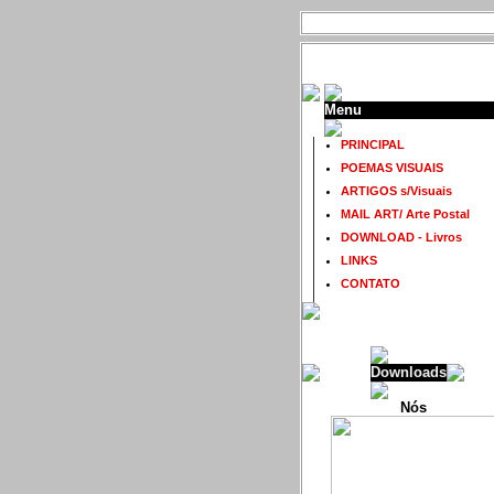
Menu
PRINCIPAL
POEMAS VISUAIS
ARTIGOS s/Visuais
MAIL ART/ Arte Postal
DOWNLOAD - Livros
LINKS
CONTATO
Downloads
Nós