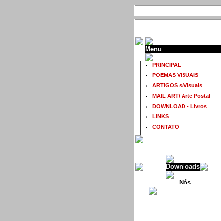
Menu
PRINCIPAL
POEMAS VISUAIS
ARTIGOS s/Visuais
MAIL ART/ Arte Postal
DOWNLOAD - Livros
LINKS
CONTATO
Downloads
Nós