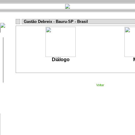
Gastão Debreix - Bauru-SP - Brasil
Diálogo
Voltar