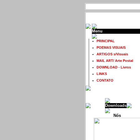
Menu
PRINCIPAL
POEMAS VISUAIS
ARTIGOS s/Visuais
MAIL ART/ Arte Postal
DOWNLOAD - Livros
LINKS
CONTATO
Downloads
Nós