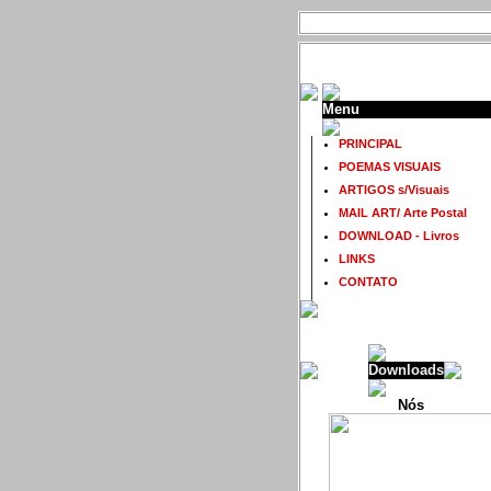
Menu
PRINCIPAL
POEMAS VISUAIS
ARTIGOS s/Visuais
MAIL ART/ Arte Postal
DOWNLOAD - Livros
LINKS
CONTATO
Downloads
Nós