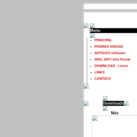
Menu
PRINCIPAL
POEMAS VISUAIS
ARTIGOS s/Visuais
MAIL ART/ Arte Postal
DOWNLOAD - Livros
LINKS
CONTATO
Downloads
Nós